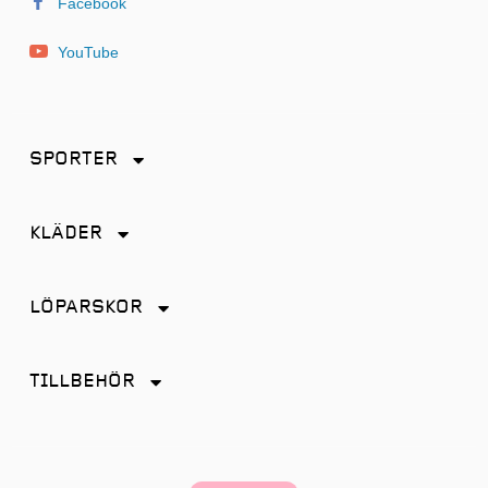
Facebook
YouTube
SPORTER
Friidrott
KLÄDER
Löpning
Accessoarer
Terränglöpning
LÖPARSKOR
Byxor
Distans
Jackor
TILLBEHÖR
Friidrott
Kjol
Antiskav
Promenad
Linnen
Energi & Sportdryck
Tempo