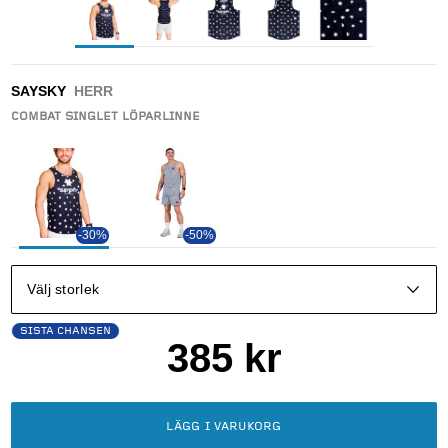
SAYSKY
HERR
COMBAT SINGLET LÖPARLINNE
-30%
-50%
Välj storlek
SISTA CHANSEN
385
kr
LÄGG I VARUKORG