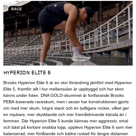
RACE
HYPERION ELITE 6
Brooks Hyperion Elite 6 är en stor förändring jämfört med Hyperion
Elite 5, framför allt i hur mellansulan är uppbyggd och hur skon
känns under foten. DNA GOLD-skummet är fortfarande Brooks
PEBA-baserade raceskum, men i sexan har konstruktionen gjorts
om med mer skum, högre stack och en tydligare rocker, vilket ger
en mjukare, mer skyddande och mer framåtdrivande känsla än i
femman. Där Hyperion Elite 5 kunde kännas mer aggressiv, smal
och bäst på kortare snabba lopp, upplevs Hyperion Elite 6 som mer
balanserad, mer förlåtande och bättre rustad för längre distanser.