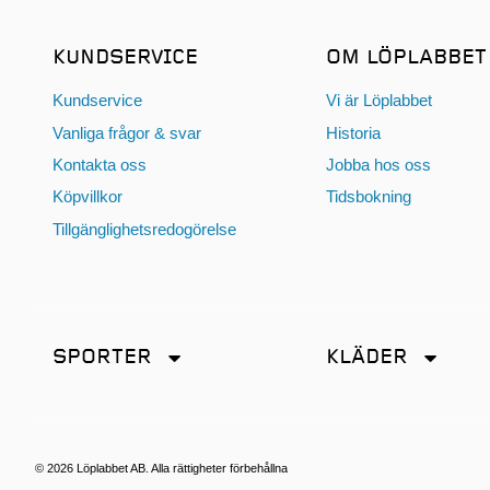
KUNDSERVICE
OM LÖPLABBET
Kundservice
Vi är Löplabbet
Vanliga frågor & svar
Historia
Kontakta oss
Jobba hos oss
Köpvillkor
Tidsbokning
Tillgänglighetsredogörelse
SPORTER
KLÄDER
Friidrott
Accessoarer
Löpning
Byxor
Terränglöpning
Jackor
© 2026 Löplabbet AB. Alla rättigheter förbehållna