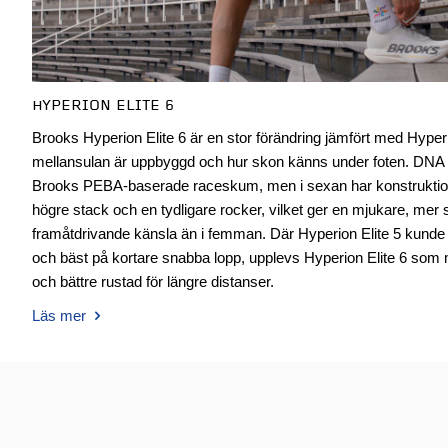
HYPERION ELITE 6
Brooks Hyperion Elite 6 är en stor förändring jämfört med Hyperion
mellansulan är uppbyggd och hur skon känns under foten. DN
Brooks PEBA-baserade raceskum, men i sexan har konstrukti
högre stack och en tydligare rocker, vilket ger en mjukare, me
framåtdrivande känsla än i femman. Där Hyperion Elite 5 kund
och bäst på kortare snabba lopp, upplevs Hyperion Elite 6 som 
och bättre rustad för längre distanser.
Läs mer