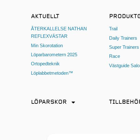
AKTUELLT
PRODUKT
ÅTERKALLELSE NATHAN
Trail
REFLEXVÄSTAR
Daily Trainers
Min Skorotation
Super Trainers
Löparbarometern 2025
Race
Ortopedteknik
Västguide Sal
Löplabbetmetoden™
LÖPARSKOR
TILLBEHÖ
Distans
Antiskav
Friidrott
Energi & Sport
Promenad
Glasögon