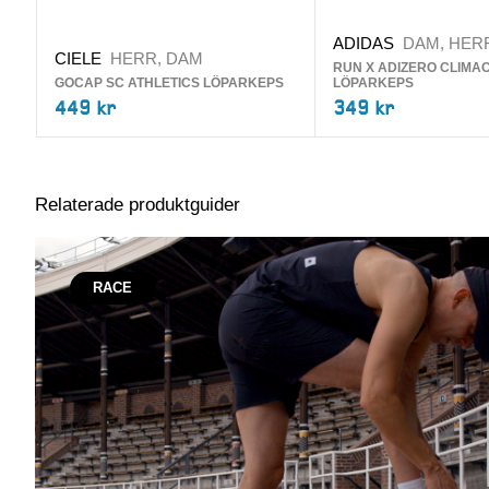
ADIDAS
DAM, HER
CIELE
HERR, DAM
RUN X ADIZERO CLIMA
GOCAP SC ATHLETICS LÖPARKEPS
LÖPARKEPS
449 kr
349 kr
Relaterade produktguider
RACE