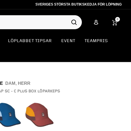
SVERIGES STÖRSTA BUTIKSKEDJA FÖR LÖPNING
0
LÖPLABBET TIPSAR
EVENT
TEAMPRIS
LE
DAM, HERR
P SC - C PLUS BOX LÖPARKEPS