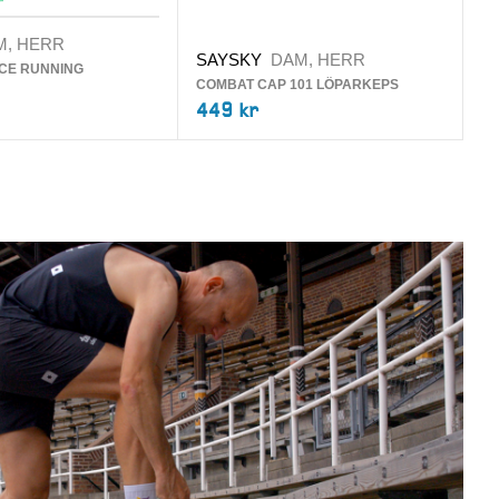
M, HERR
SAYSKY
DAM, HERR
S
CE RUNNING
COMBAT CAP 101 LÖPARKEPS
FL
449 kr
2