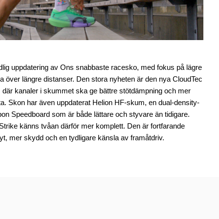
dlig uppdatering av Ons snabbaste racesko, med fokus på lägre
sla över längre distanser. Den stora nyheten är den nya CloudTec
, där kanaler i skummet ska ge bättre stötdämpning och mer
ötta. Skon har även uppdaterat Helion HF-skum, en dual-density-
bon Speedboard som är både lättare och styvare än tidigare.
trike känns tvåan därför mer komplett. Den är fortfarande
lyt, mer skydd och en tydligare känsla av framåtdriv.