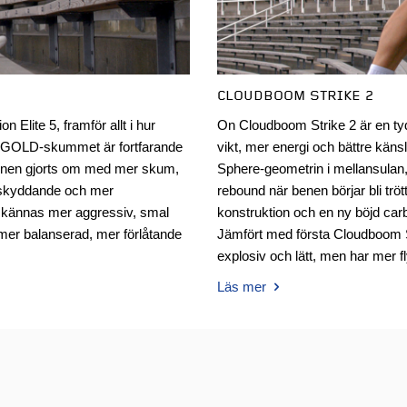
CLOUDBOOM STRIKE 2
 Elite 5, framför allt i hur
On Cloudboom Strike 2 är en ty
A GOLD-skummet är fortfarande
vikt, mer energi och bättre kän
onen gjorts om med mer skum,
Sphere-geometrin i mellansulan
r skyddande och mer
rebound när benen börjar bli tr
e kännas mer aggressiv, smal
konstruktion och en ny böjd car
mer balanserad, mer förlåtande
Jämfört med första Cloudboom S
explosiv och lätt, men har mer f
Läs mer