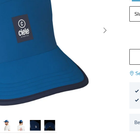
Sl
Se
Be