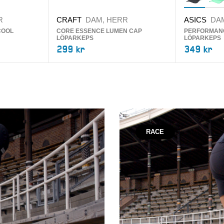
R
CRAFT
DAM, HERR
ASICS
DA
COOL
CORE ESSENCE LUMEN CAP
PERFORMAN
LÖPARKEPS
LÖPARKEPS
299 kr
349 kr
RACE