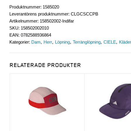
Produktnummer
:
1585020
Leverantörens produktnummer
:
CLGCSCCPB
Artikelnummer
:
158502002-Indifar
SKU
:
158502002010
EAN
:
0782588936864
Kategorier:
Dam
Herr
Löpning
Terränglöpning
CIELE
Kläde
RELATERADE PRODUKTER