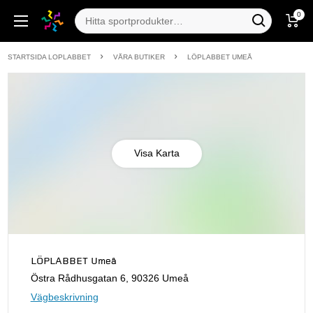
0
STARTSIDA LOPLABBET
VÅRA BUTIKER
LÖPLABBET UMEÅ
Visa Karta
LÖPLABBET Umeå
Östra Rådhusgatan 6, 90326 Umeå
Vägbeskrivning