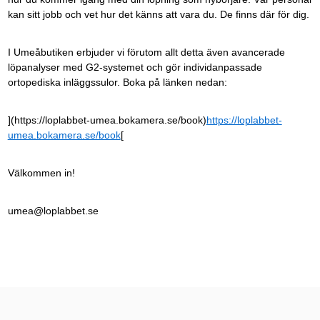
kan sitt jobb och vet hur det känns att vara du. De finns där för dig.
I Umeåbutiken erbjuder vi förutom allt detta även avancerade
löpanalyser med G2-systemet och gör individanpassade
ortopediska inläggssulor. Boka på länken nedan:
](https://loplabbet-umea.bokamera.se/book)
https://loplabbet-
umea.bokamera.se/book
[
Välkommen in!
umea@loplabbet.se