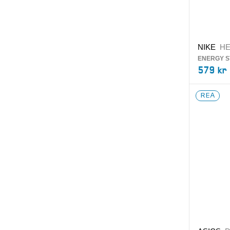
NIKE
H
ENERGY S
579 kr
REA