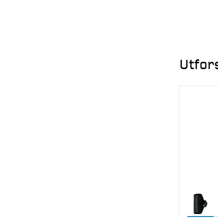
Utfor