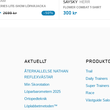
DAM
SAYSKY
HERR
SERIES LITE-SHOW LÖPARJACKA
FLOWER COMBAT T-SHIRT
r
300 kr
2699 kr
-50%
AKTUELLT
PRODUKT
ÅTERKALLELSE NATHAN
Trail
REFLEXVÄSTAR
Daily Trainers
Min Skorotation
Super Trainers
Löparbarometern 2025
Race
Ortopedteknik
Västguide Sal
Löplabbetmetoden™