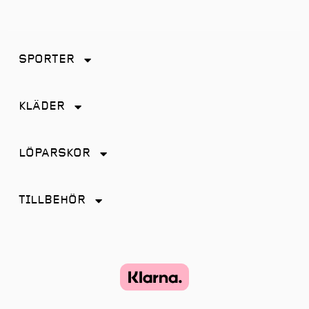
SPORTER
Friidrott
KLÄDER
Löpning
Accessoarer
Terränglöpning
LÖPARSKOR
Byxor
Distans
Jackor
TILLBEHÖR
Friidrott
Kjol
Antiskav
Promenad
Linnen
Energi & Sportdryck
Tempo
Shorts
Glasögon
Terräng
Strumpor