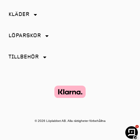
Friidrott
KLÄDER
Löpning
Accessoarer
Terränglöpning
LÖPARSKOR
Byxor
Distans
Jackor
TILLBEHÖR
Friidrott
Kjol
Antiskav
Promenad
Linnen
Energi & Sportdryck
Tempo
Shorts
Glasögon
Terräng
Strumpor
Hörlurar
Återhämtning
Tights
Klockor och tillbehör
© 2026 Löplabbet AB. Alla rättigheter förbehållna
T-shirt & Toppar
1
Lampor
Underkläder
−