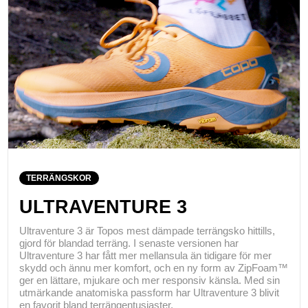
TERRÄNGSKOR
ULTRAVENTURE 3
Ultraventure 3 är Topos mest dämpade terrängsko hittills,
gjord för blandad terräng. I senaste versionen har
Ultraventure 3 har fått mer mellansula än tidigare för mer
skydd och ännu mer komfort, och en ny form av ZipFoam™
ger en lättare, mjukare och mer responsiv känsla. Med sin
utmärkande anatomiska passform har Ultraventure 3 blivit
en favorit bland terrängentusiaster.