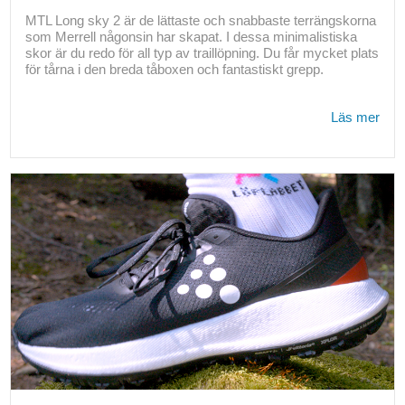
MTL Long sky 2 är de lättaste och snabbaste terrängskorna
som Merrell någonsin har skapat. I dessa minimalistiska
skor är du redo för all typ av traillöpning. Du får mycket plats
för tårna i den breda tåboxen och fantastiskt grepp.
Läs mer