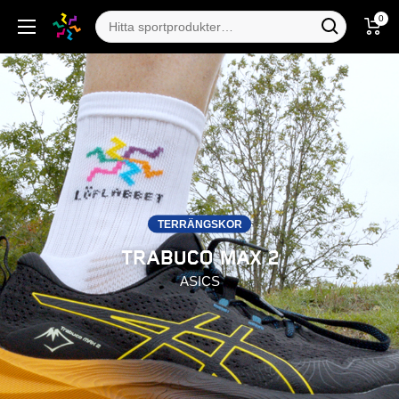
0
TERRÄNGSKOR
TRABUCO MAX 2
ASICS