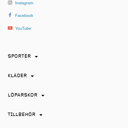
Instagram
Facebook
YouTube
SPORTER
Friidrott
KLÄDER
Löpning
Accessoarer
Terränglöpning
LÖPARSKOR
Byxor
Distans
Jackor
TILLBEHÖR
Friidrott
Kjol
Antiskav