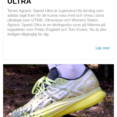
ULTRA
Terrex Agravic Speed Ultra är superskon för terräng som
adidas tagit fram för att kunna vara med och vinna i stora
ultralopp som UTMB, Ultravasan och Western States.
Agravic Speed Ultra är en tävlingssko syns på fötterna på
toppatleter som Petter Engdahl och Tom Evans. Nu är den
äntligen tillgänglig för dig.
Läs mer