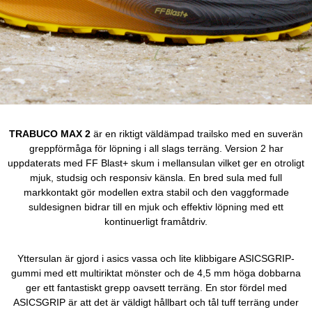
TRABUCO MAX 2
är en riktigt väldämpad trailsko med en suverän
greppförmåga för löpning i all slags terräng. Version 2 har
uppdaterats med FF Blast+ skum i mellansulan vilket ger en otroligt
mjuk, studsig och responsiv känsla. En bred sula med full
markkontakt gör modellen extra stabil och den vaggformade
suldesignen bidrar till en mjuk och effektiv löpning med ett
kontinuerligt framåtdriv.
Yttersulan är gjord i asics vassa och lite klibbigare ASICSGRIP-
gummi med ett multiriktat mönster och de 4,5 mm höga dobbarna
ger ett fantastiskt grepp oavsett terräng. En stor fördel med
ASICSGRIP är att det är väldigt hållbart och tål tuff terräng under