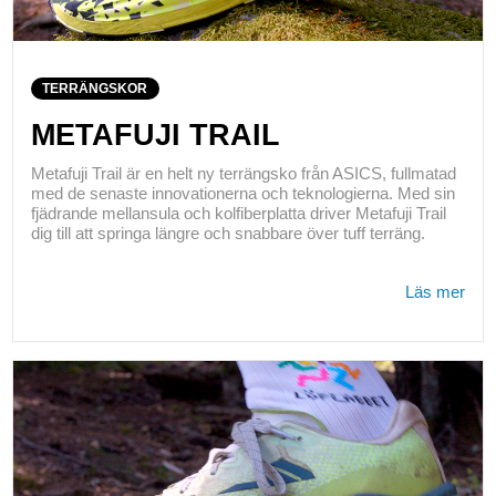
TERRÄNGSKOR
METAFUJI TRAIL
Metafuji Trail är en helt ny terrängsko från ASICS, fullmatad
med de senaste innovationerna och teknologierna. Med sin
fjädrande mellansula och kolfiberplatta driver Metafuji Trail
dig till att springa längre och snabbare över tuff terräng.
Läs mer