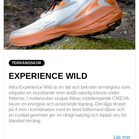
TERRÄNGSKOR
EXPERIENCE WILD
Altra Experience Wild är en lätt och bekväm terrängsko som
erbjuder en skyddande men ändå naturlig känsla under
fötterna. I mellansulan skapar Altras stötdämpande CMEVA-
skum en energisk och avlastande löpning. Det låga dropet
på 4 mm i kombination med en bred fotformard tåbox och
en rundad geometri ger en riktigt naturlig och löplad sko för
blandad terräng.
Läs mer