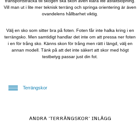
transportsträcka till skogen ska skon även klara lite asfaltslöpning.
Vill man ut i lite mer teknisk terräng och springa orientering är även
ovandelens hållbarhet viktig.
Välj en sko som sitter bra på foten. Foten får inte halka kring i en
terrängsko. Men samtidigt handlar det inte om att pressa ner foten
i en för trång sko. Känns skon för trång men rätt i längd, välj en
annan modell. Tänk på att det inte säkert att skor med högt
testbetyg passar just din fot.
Terrängskor
ANDRA
'TERRÄNGSKOR'
INLÄGG