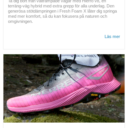
Ta dig bort från vältrampade vägar med Hierro v8, en
terräng-väg hybrid med extra grepp för alla underlag. Den
generösa stötdämpningen i Fresh Foam X låter dig springa
med mer komfort, så du kan fokusera på naturen och
omgivningen.
Läs mer