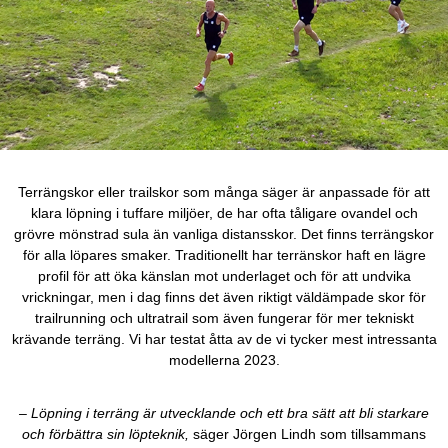
Terrängskor eller trailskor som många säger är anpassade för att
klara löpning i tuffare miljöer, de har ofta tåligare ovandel och
grövre mönstrad sula än vanliga distansskor. Det finns terrängskor
för alla löpares smaker. Traditionellt har terränskor haft en lägre
profil för att öka känslan mot underlaget och för att undvika
vrickningar, men i dag finns det även riktigt väldämpade skor för
trailrunning och ultratrail som även fungerar för mer tekniskt
krävande terräng. Vi har testat åtta av de vi tycker mest intressanta
modellerna 2023.
– Löpning i terräng är utvecklande och ett bra sätt att bli starkare
och förbättra sin löpteknik,
säger Jörgen Lindh som tillsammans