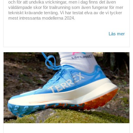
och för att undvika vrickningar, men i dag finns det även
väldämpade skor för trailrunning som även fungerar för mer
tekniskt krävande terräng. Vi har testat elva av de vi tycker
mest intressanta modellerna 2024.
Läs mer