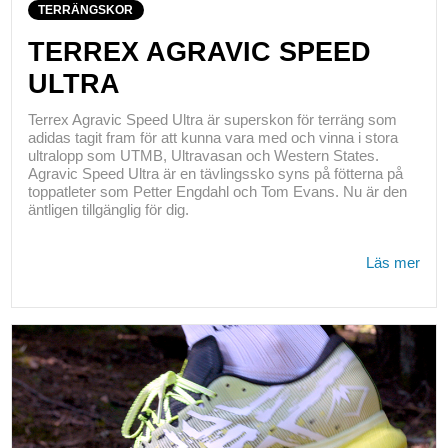
TERRÄNGSKOR
TERREX AGRAVIC SPEED
ULTRA
Terrex Agravic Speed Ultra är superskon för terräng som
adidas tagit fram för att kunna vara med och vinna i stora
ultralopp som UTMB, Ultravasan och Western States.
Agravic Speed Ultra är en tävlingssko syns på fötterna på
toppatleter som Petter Engdahl och Tom Evans. Nu är den
äntligen tillgänglig för dig.
Läs mer