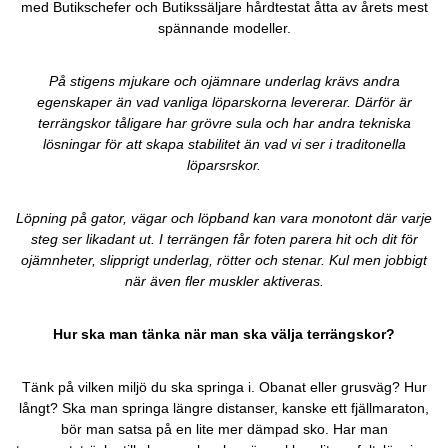
med Butikschefer och Butikssäljare hårdtestat åtta av årets mest
spännande modeller.
På stigens mjukare och ojämnare underlag krävs andra
egenskaper än vad vanliga löparskorna levererar. Därför är
terrängskor tåligare har grövre sula och har andra tekniska
lösningar för att skapa stabilitet än vad vi ser i traditonella
löparsrskor.
Löpning på gator, vägar och löpband kan vara monotont där varje
steg ser likadant ut. I terrängen får foten parera hit och dit för
ojämnheter, slipprigt underlag, rötter och stenar. Kul men jobbigt
när även fler muskler aktiveras.
Hur ska man tänka när man ska välja terrängskor?
Tänk på vilken miljö du ska springa i. Obanat eller grusväg? Hur
långt? Ska man springa längre distanser, kanske ett fjällmaraton,
bör man satsa på en lite mer dämpad sko. Har man