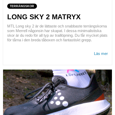
TERRÄNGSKOR
LONG SKY 2 MATRYX
MTL Long sky 2 är de lättaste och snabbaste terrängskorna
som Merrell någonsin har skapat. I dessa minimalistiska
skor är du redo för all typ av traillöpning. Du får mycket plats
för tårna i den breda tåboxen och fantastiskt grepp.
Läs mer