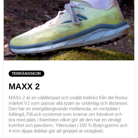
TERRÄNGSKOR
MAXX 2
MAXx 2 är en väldämpad och snabb trailsko från det finska
märket VJ som passar alla typer av underlag och distanser.
Den har en energiåtergivande mellansula, en rockplate i
fullängd, FitLock-systemet som kramar om fotvalvet och
bra med plats i framfoten vilket gör att den har en otroligt
komfort och passform. Yttersulan i 100 % Butyl-gummi och
4 mm djupa dobbar gör att greppet är oslagbart.