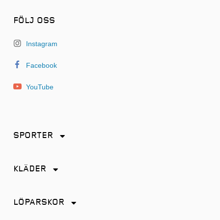
FÖLJ OSS
Instagram
Facebook
YouTube
SPORTER
Friidrott
KLÄDER
Löpning
Accessoarer
Terränglöpning
LÖPARSKOR
Byxor