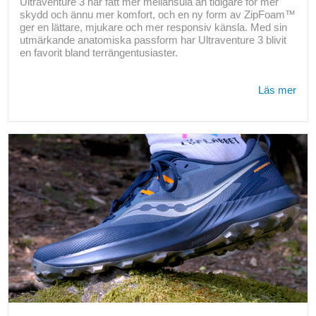
Ultraventure 3 har fått mer mellansula än tidigare för mer
skydd och ännu mer komfort, och en ny form av ZipFoam™
ger en lättare, mjukare och mer responsiv känsla. Med sin
utmärkande anatomiska passform har Ultraventure 3 blivit
en favorit bland terrängentusiaster.
Läs mer