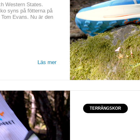
ch Western States.
sko syns på fötterna på
h Tom Evans. Nu är den
Läs mer
TERRÄNGSKOR