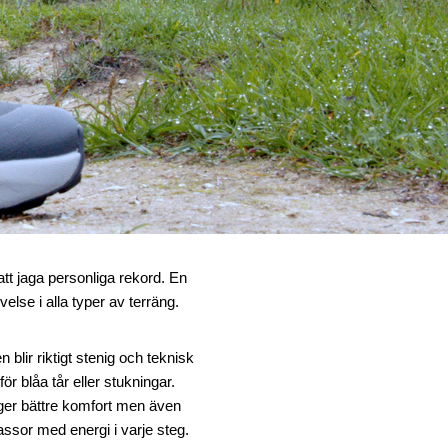
att jaga personliga rekord. En
lse i alla typer av terräng.
 blir riktigt stenig och teknisk
ör blåa tår eller stukningar.
t ger bättre komfort men även
assor med energi i varje steg.