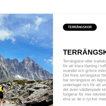
TERRÄNGSKOR
TERRÄNGSK
Terrängskor eller trail
för att klara löpning i tuf
ovandel och grövre möns
Det finns terrängskor för
har terrängskor en lägre 
underlaget och för att u
det även väldämpade sko
fungerar för mer teknisk
elva av de vi tycker me