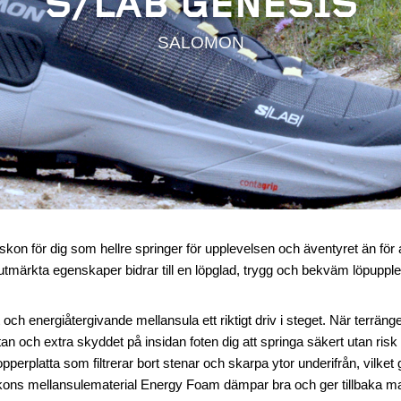
S/LAB GENESIS
SALOMON
skon för dig som hellre springer för upplevelsen och äventyret än för 
ärkta egenskaper bidrar till en löpglad, trygg och bekväm löpuppleve
och energiåtergivande mellansula ett riktigt driv i steget. När terrängen
tan och extra skyddet på insidan foten dig att springa säkert utan risk f
perplatta som filtrerar bort stenar och skarpa ytor underifrån, vilke
. Skons mellansulematerial Energy Foam dämpar bra och ger tillbaka m