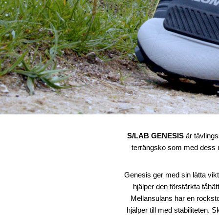
S/LAB GENESIS
är tävlings
terrängsko som med dess utm
Genesis ger med sin lätta vikt 
hjälper den förstärkta tåhät
Mellansulans har en rockstop
hjälper till med stabiliteten