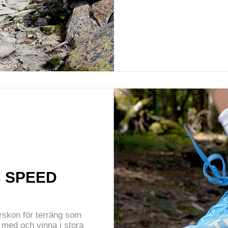
 SPEED
rskon för terräng som
a med och vinna i stora