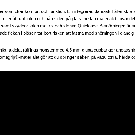
ier som ökar komfort och funktion. En integrerad damask håller skrä
iter åt runt foten och håller den på plats medan materialet i ovandelen 
den samt skyddar foten mot ris och stenar. Quicklace™-snörningen är 
ade fickan i plösen tar bort risken att fastna med snörningen i oländig
nikt, tudelat räfflingsmönster med 4,5 mm djupa dubbar ger anpassn
ontagrip®-materialet gör att du springer säkert på våta, torra, hårda 