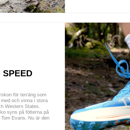
 SPEED
rskon för terräng som
a med och vinna i stora
ch Western States.
sko syns på fötterna på
h Tom Evans. Nu är den