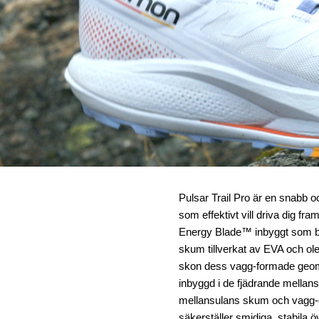
Pulsar Trail Pro är en snabb o
som effektivt vill driva dig fr
Energy Blade™ inbyggt som bidra
skum tillverkat av EVA och ol
skon dess vagg-formade geome
inbyggd i de fjädrande mellans
mellansulans skum och vagg-ge
säkerställer smidiga, stabila 