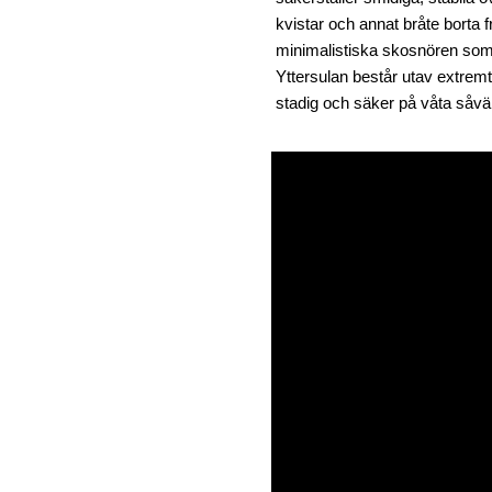
kvistar och annat bråte borta
minimalistiska skosnören som dr
Yttersulan består utav extrem
stadig och säker på våta såväl