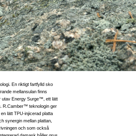
i. En riktigt fartfylld sko
ädrande mellansulan finns
ur utav Energy Surge™, ett lätt
ng. R.Camber™ teknologin ger
 lätt TPU-injicerad platta
ch synergin mellan plattan,
drivningen och som också
 integrerad damask håller grus,