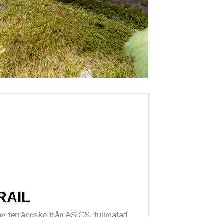
RAIL
t ny terrängsko från ASICS, fullmatad