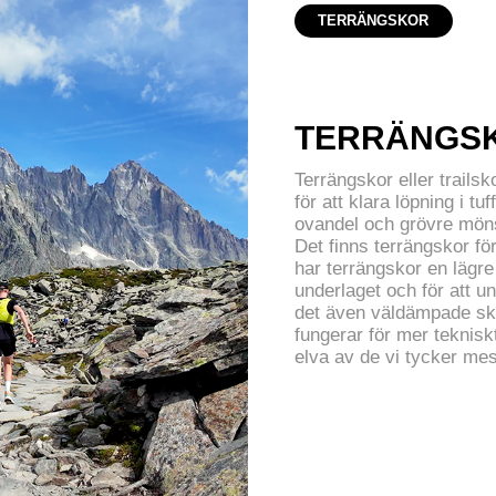
TERRÄNGSKOR
TERRÄNGSK
Terrängskor eller trail
för att klara löpning i tuf
ovandel och grövre möns
Det finns terrängskor för
har terrängskor en lägre 
underlaget och för att u
det även väldämpade sko
fungerar för mer teknisk
elva av de vi tycker me