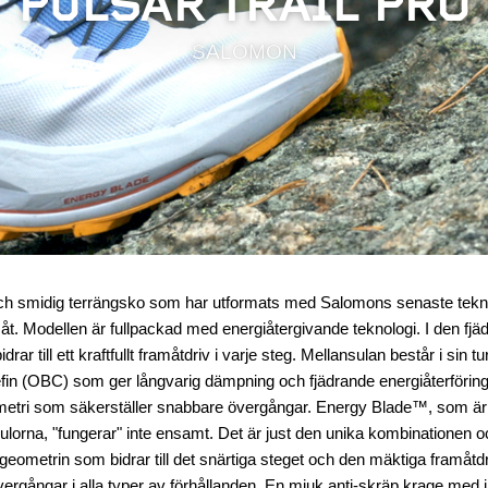
PULSAR TRAIL PRO
SALOMON
ch smidig terrängsko som har utformats med Salomons senaste teknolog
amåt. Modellen är fullpackad med energiåtergivande teknologi. I den fj
r till ett kraftfullt framåtdriv i varje steg. Mellansulan består i sin t
efin (OBC) som ger långvarig dämpning och fjädrande energiåterföri
tri som säkerställer snabbare övergångar. Energy Blade™, som är en
ulorna, "fungerar" inte ensamt. Det är just den unika kombinationen o
ometrin som bidrar till det snärtiga steget och den mäktiga framåt
övergångar i alla typer av förhållanden. En mjuk anti-skräp krage med