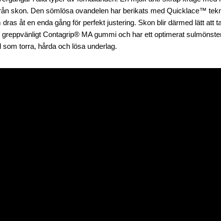
 från skon. Den sömlösa ovandelen har berikats med Quicklace™ teknol
as åt en enda gång för perfekt justering. Skon blir därmed lätt att ta 
t greppvänligt Contagrip® MA gummi och har ett optimerat sulmönste
 som torra, hårda och lösa underlag.