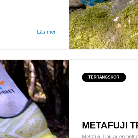
Läs mer
TERRÄNGSKOR
METAFUJI T
Metafuji Trail är en hel