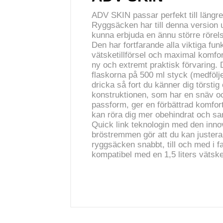
ADV SKIN passar perfekt till längre 
Ryggsäcken har till denna version u
kunna erbjuda en ännu större rörels
Den har fortfarande alla viktiga fun
vätsketillförsel och maximal komfort
ny och extremt praktisk förvaring.
flaskorna på 500 ml styck (medfölje
dricka så fort du känner dig törsti
konstruktionen, som har en snäv o
passform, ger en förbättrad komfort 
kan röra dig mer obehindrat och sam
Quick link teknologin med den inno
bröstremmen gör att du kan justera
ryggsäcken snabbt, till och med i 
kompatibel med en 1,5 liters vätsk