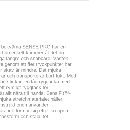
perbekväma SENSE PRO har en
tt du enkelt kommer åt det du
ga längre och snabbare. Västen
e genom att fler tryckpunkter har
ör skav är mindre. Det mjuka
ar och transporterar bort fukt. Med
rhetsfickor, en låg ryggficka med
tt rymligt ryggfack för
u allt nära till hands. SensiFit™-
juka stretchmaterialet håller
onstruktionen använder
as och formar sig efter kroppen
 passform och stabilitet.