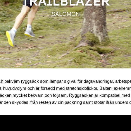
TRAILBLAZER
SALOMON
och bekväm ryggsäck som lämpar sig väl för dagsvandringar, arbetspend
s huvudvolym och är försedd med stretchsidofickor. Bälten, axelrem
äcken mycket bekväm och följsam. Ryggsäcken är kompatibel med va
där den skyddas ifrån resten av din packning samt stötar ifrån undersi