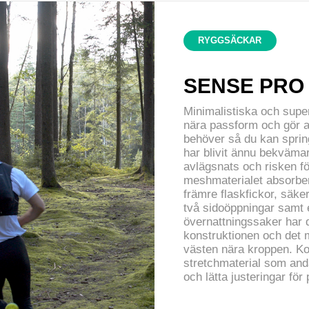
RYGGSÄCKAR
SENSE PRO
Minimalistiska och su
nära passform och gör a
behöver så du kan sprin
har blivit ännu bekvämar
avlägsnats och risken f
meshmaterialet absorber
främre flaskfickor, säke
två sidoöppningar samt e
övernattningssaker har d
konstruktionen och det m
västen nära kroppen. K
stretchmaterial som and
och lätta justeringar för