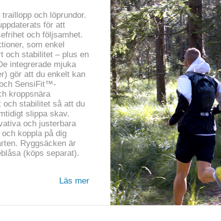
traillopp och löprundor.
ppdaterats för att
efrihet och följsamhet.
ktioner, som enkel
 och stabilitet – plus en
 De integrerade mjuka
r) gör att du enkelt kan
g och SensiFit™-
ch kroppsnära
och stabilitet så att du
tidigt slippa skav.
vativa och justerbara
 och koppla på dig
farten. Ryggsäcken är
eblåsa (köps separat).
Läs mer