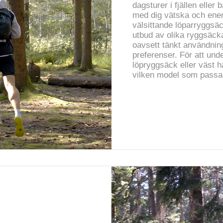
dagsturer i fjällen eller b
med dig vätska och ener
välsittande löparryggsäc
utbud av olika ryggsäckar
oavsett tänkt användni
preferenser. För att under
löpryggsäck eller väst h
vilken model som passar 