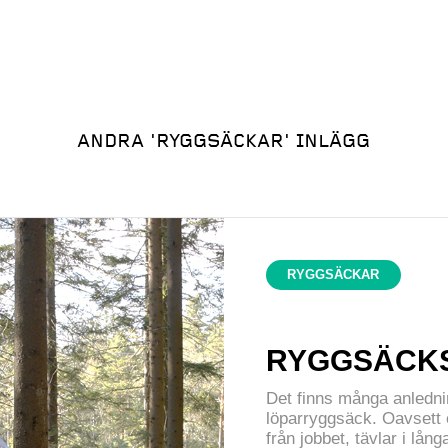
ANDRA
'RYGGSÄCKAR'
INLÄGG
RYGGSÄCKAR
RYGGSÄCKS
Det finns många anlednin
löparryggsäck. Oavsett o
från jobbet, tävlar i lån