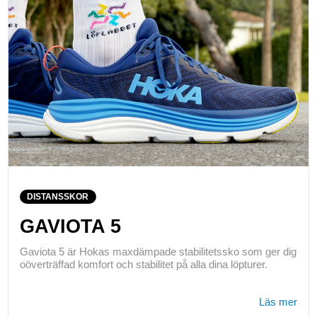
DISTANSSKOR
GAVIOTA 5
Gaviota 5 är Hokas maxdämpade stabilitetssko som ger dig
oöverträffad komfort och stabilitet på alla dina löpturer.
Läs mer