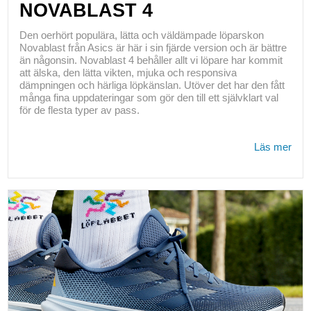
NOVABLAST 4
Den oerhört populära, lätta och väldämpade löparskon
Novablast från Asics är här i sin fjärde version och är bättre
än någonsin. Novablast 4 behåller allt vi löpare har kommit
att älska, den lätta vikten, mjuka och responsiva
dämpningen och härliga löpkänslan. Utöver det har den fått
många fina uppdateringar som gör den till ett självklart val
för de flesta typer av pass.
Läs mer