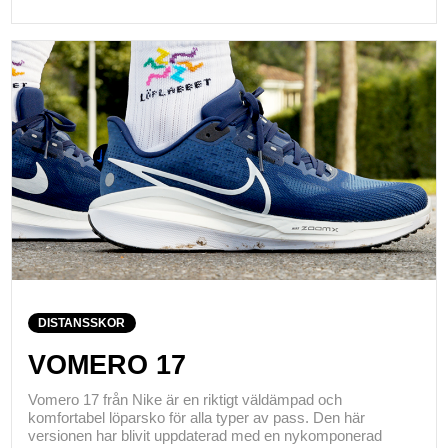
DISTANSSKOR
VOMERO 17
Vomero 17 från Nike är en riktigt väldämpad och
komfortabel löparsko för alla typer av pass. Den här
versionen har blivit uppdaterad med en nykomponerad