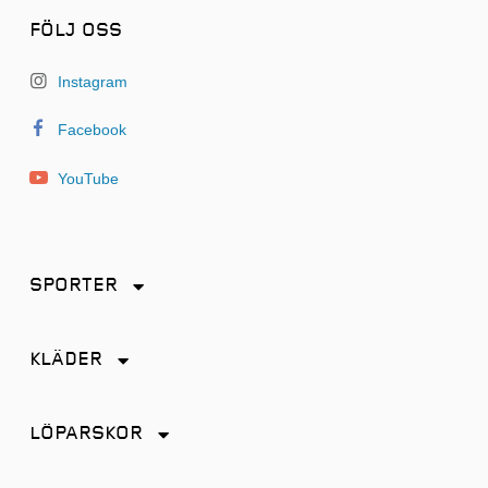
FÖLJ OSS
Instagram
Facebook
YouTube
SPORTER
Friidrott
KLÄDER
Löpning
Accessoarer
Terränglöpning
LÖPARSKOR
Byxor
Distans