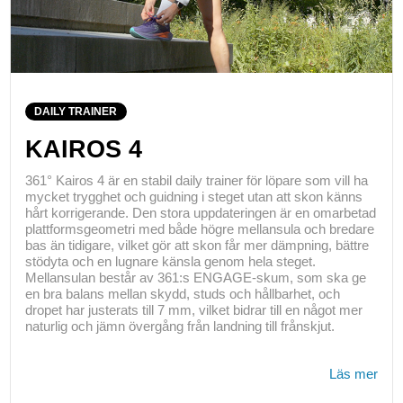
DAILY TRAINER
KAIROS 4
361° Kairos 4 är en stabil daily trainer för löpare som vill ha
mycket trygghet och guidning i steget utan att skon känns
hårt korrigerande. Den stora uppdateringen är en omarbetad
plattformsgeometri med både högre mellansula och bredare
bas än tidigare, vilket gör att skon får mer dämpning, bättre
stödyta och en lugnare känsla genom hela steget.
Mellansulan består av 361:s ENGAGE-skum, som ska ge
en bra balans mellan skydd, studs och hållbarhet, och
dropet har justerats till 7 mm, vilket bidrar till en något mer
naturlig och jämn övergång från landning till frånskjut.
Läs mer