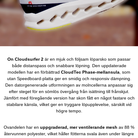
On Cloudsurfer 2
är en mjuk och följsam löparsko som passar
både distanspass och snabbare löpning. Den uppdaterade
modellen har en förbättrad
CloudTec Phase-mellansula
, som
utan Speedboard-platta ger en smidig och responsiv dämpning.
Den datorgenererade utformningen av molncellerna anpassar sig
efter steget för en sömlös övergång från isättning till frånskjut.
Jämfört med föregående version har skon fått en något
fastare och
stabilare känsla
, vilket ger en tryggare löpupplevelse, särskilt vid
högre tempo.
Ovandelen har en
uppgraderad, mer ventilerande mesh
av 88 %
återvunnen polyester, vilket håller fötterna svala även under längre