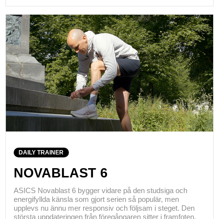
DAILY TRAINER
NOVABLAST 6
ASICS Novablast 6 bygger vidare på den studsiga och
energifyllda känsla som gjort serien så populär, men
upplevs nu ännu mer responsiv och följsam i steget. Den
största uppdateringen från föregångaren sitter i framfoten,