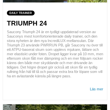
DAILY TRAINER
TRIUMPH 24
Saucony Triumph 24 är en tydligt uppdaterad version av
Sauconys mest komfortorienterade daily trainer, och den
stora nyheten är den nya IncrediLUX-mellansulan. Där
Triumph 23 använde PWRRUN PB, går Saucony nu över till
ett ATPU-baserat skum som upplevs mjukare, lättare och
mer elastiskt under foten. Dropet ligger kvar på 10 mm, men
eftersom skon fått mer dämpning och en mer följsam rocker
känns den både mer skyddande och mer drivande än
tidigare. Det högre dropet gör också att skon får en tydlig
rullning från häl till tå och passar extra bra för löpare som vill
ha en avlastande känsla på längre pass.
Läs mer