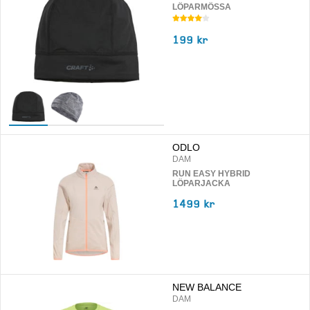
LÖPARMÖSSA
199 kr
ODLO
DAM
RUN EASY HYBRID
LÖPARJACKA
1499 kr
NEW BALANCE
DAM