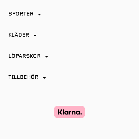
SPORTER
Friidrott
KLÄDER
Löpning
Accessoarer
Terränglöpning
LÖPARSKOR
Byxor
Distans
Jackor
TILLBEHÖR
Friidrott
Kjol
Antiskav
Promenad
Linnen
Energi & Sportdryck
Tempo
Shorts
Glasögon
Terräng
Strumpor
Hörlurar
Återhämtning
Tights
Klockor och tillbehör