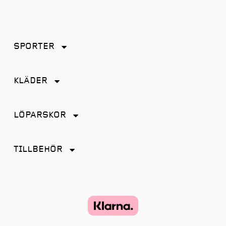
SPORTER
Friidrott
KLÄDER
Löpning
Accessoarer
Terränglöpning
LÖPARSKOR
Byxor
Distans
Jackor
TILLBEHÖR
Friidrott
Kjol
Antiskav
Promenad
Linnen
Energi & Sportdryck
Tempo
Shorts
Glasögon
Terräng
Strumpor