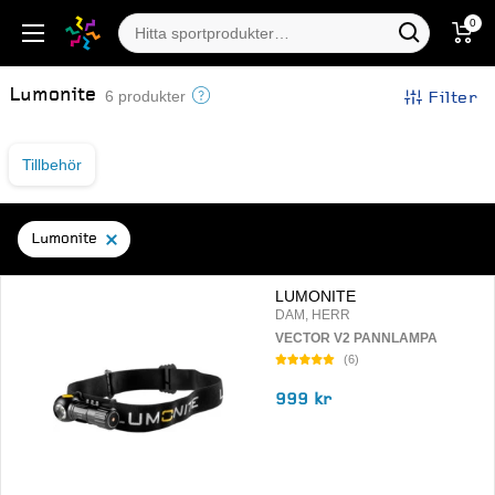
0
Lumonite
Filter
6 produkter
Tillbehör
Lumonite
LUMONITE
DAM, HERR
VECTOR V2 PANNLAMPA
(
6
)
999 kr