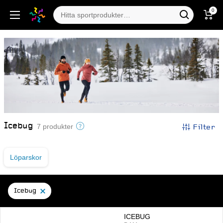
0
Icebug
Filter
7 produkter
Löparskor
Icebug
ICEBUG